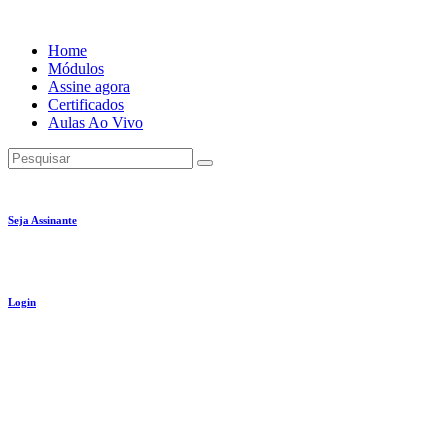
Ir
para
Home
o
Módulos
conteúdo
Assine agora
Certificados
Aulas Ao Vivo
Pesquisar
Seja Assinante
Login