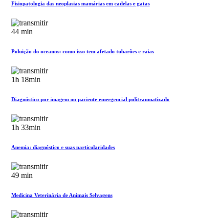
Fisiopatologia das neoplasias mamárias em cadelas e gatas
44 min
Poluição do oceanos: como isso tem afetado tubarões e raias
1h 18min
Diagnóstico por imagem no paciente emergencial politraumatizado
1h 33min
Anemia: diagnóstico e suas particularidades
49 min
Medicina Veterinária de Animais Selvagens