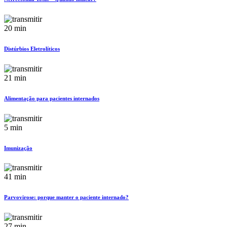
20 min
Distúrbios Eletrolíticos
21 min
Alimentação para pacientes internados
5 min
Imunização
41 min
Parvovirose: porque manter o paciente internado?
27 min