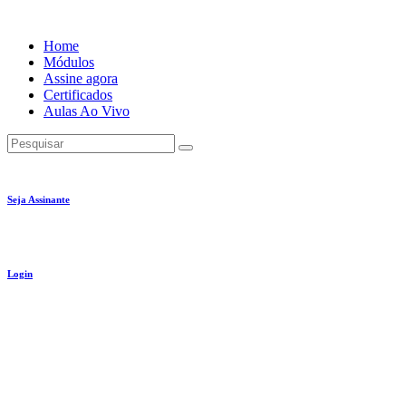
Ir
para
Home
o
Módulos
conteúdo
Assine agora
Certificados
Aulas Ao Vivo
Pesquisar
Seja Assinante
Login