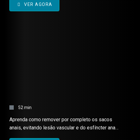
limpa, organizada e com pouca perda sanguínea.
VER AGORA
SACULECTOMIA ANAL –
TÉCNICA CIRÚRGICA
52 min
Aprenda como remover por completo os sacos
anais, evitando lesão vascular e do esfíncter anal
externo.