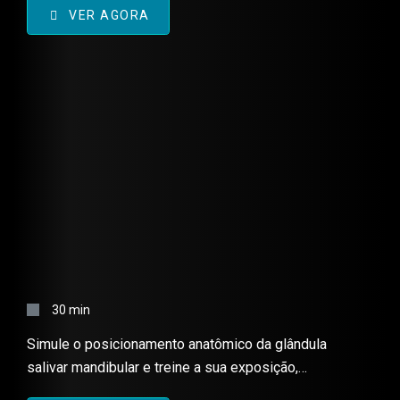
VER AGORA
SIALODENECTOMIA
MANDIBULAR – HABILIDADE
30 min
CIRÚRGICA
Simule o posicionamento anatômico da glândula
salivar mandibular e treine a sua exposição,
dissecação delicada e excisão, tornando-o mais