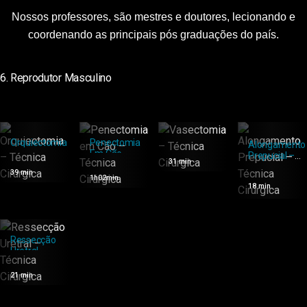
Nossos professores, são mestres e doutores, lecionando e
coordenando as principais pós graduações do país.
6. Reprodutor Masculino
Vasectomia
Orquiectomia
Penectomia
Alongamento
– Técnica
– Técnica
Em Cão –
Prepucial –
31 min
Cirúrgica
Cirúrgica
Técnica
Técnica
39 min
Cirúrgica
Cirúrgica
1h02min
18 min
Ressecção
Uretral –
Técnica
Cirúrgica
21 min