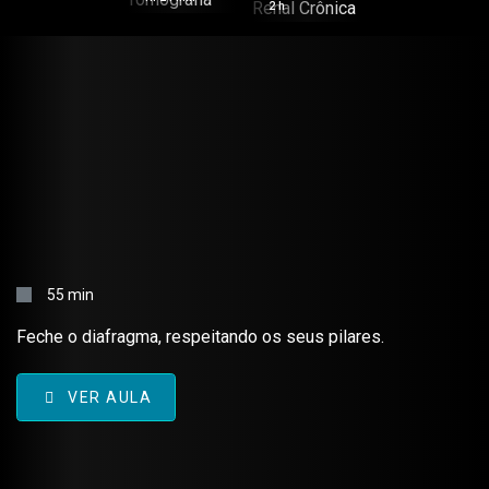
Renal
2 h
Crônica
HERNIORRAFIA DIAFRAGMÁTICA –
TÉCNICA CIRÚRGICA
55 min
Feche o diafragma, respeitando os seus pilares.
VER AULA