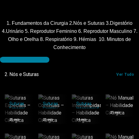
1. Fundamentos da Cirurgia 2.Nós e Suturas 3.Digestório
4.Urinário 5. Reprodutor Feminino 6. Reprodutor Masculino 7.
Olho e Orelha 8. Respiratório 9. Hérnias 10. Minutos de
Conhecimento
Veja os módulos aqui
2. Nós e Suturas
Ver Tudo
Nó
Suturas
Suturas
Suturas
Manual –
Especiais
Contínuas
Interrompidas
21 min
Habilidade
–
–
– Habilidade
Cirúrgica
Habilidade
Habilidade
Cirúrgica
25 min
23 min
14 min
Cirúrgica
Cirúrgica