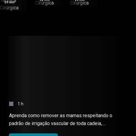
Cirúrgica
Cirúrgica
59 min
Técnica
Cirúrgica
MASTECTOMIA – TÉCNICA
CIRÚRGICA
1 h
Aprenda como remover as mamas respeitando o
padrão de irrigação vascular de toda cadeia,
ligando-os previamente e realizando uma cirurgia