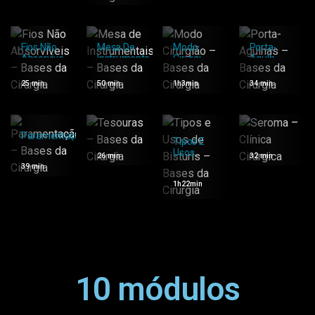
Fios Não
Mesa De
Modo
Porta-
Absorvíveis
Instrumentais
Cirurgião
Agulhas
– Bases Da
– Bases Da
– Bases
– Bases
Cirurgia
Cirurgia
Da
Da
25 min
50 min
1h3min
34 min
Cirurgia
Cirurgia
Tesouras
Seroma
Paramentação
Tipos E
– Bases
– Clínica
– Bases Da
Usos
26 min
32 min
Da
Cirúrgica
Cirurgia
De
39 min
Cirurgia
Bisturis
1h22min
–
Bases
Da
Cirurgia
10 módulos