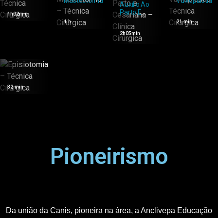
OSH –
Mastectomia
Vulvoplastia
Auxílio Ao
Técnica
– Técnica
– Técnica
Parto E
1h02min
Cirúrgica
Cirúrgica
Cirúrgica
Cesariana
1 h
21 min
– Clínica
2h05min
Cirúrgica
Episiotomia
– Técnica
32 min
Cirúrgica
Pioneirismo
Da união da Canis, pioneira na área, a Anclivepa Educação