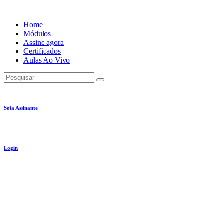
Ir
para
Home
o
Módulos
conteúdo
Assine agora
Certificados
Aulas Ao Vivo
Pesquisar
Seja Assinante
Login