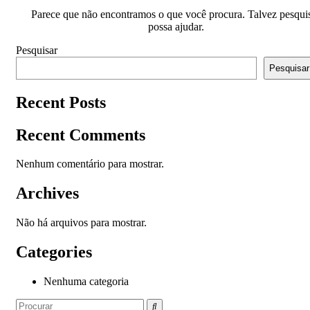
Parece que não encontramos o que você procura. Talvez pesqui
possa ajudar.
Apartes
Pesquisar
Pesquisar
Recent Posts
Recent Comments
Nenhum comentário para mostrar.
Archives
Não há arquivos para mostrar.
Categories
Nenhuma categoria
Procurar:
Procurar